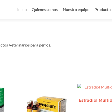
Ir
al
Inicio
Quienes somos
Nuestro equipo
Producto
contenido
ctos Veterinarios para perros.
Estradiol Multi