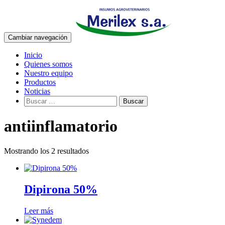
Cambiar navegación
Ir
Inicio
al
Quienes somos
contenido
Nuestro equipo
Productos
Noticias
Buscar:
antiinflamatorio
Mostrando los 2 resultados
Dipirona 50%
Leer más