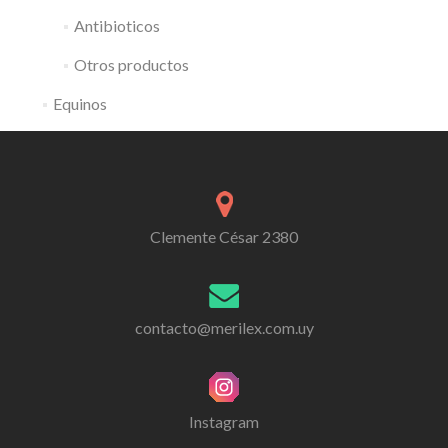
Antibioticos
Otros productos
Equinos
Clemente César 2380
contacto@merilex.com.uy
Instagram