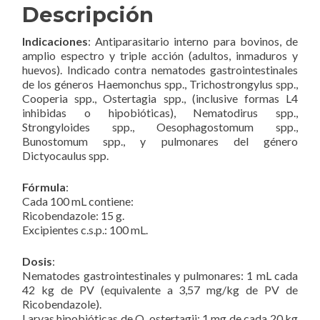
Descripción
Indicaciones
: Antiparasitario interno para bovinos, de
amplio espectro y triple acción (adultos, inmaduros y
huevos). Indicado contra nematodes gastrointestinales
de los géneros Haemonchus spp., Trichostrongylus spp.,
Cooperia spp., Ostertagia spp., (inclusive formas L4
inhibidas o hipobióticas), Nematodirus spp.,
Strongyloides spp., Oesophagostomum spp.,
Bunostomum spp., y pulmonares del género
Dictyocaulus spp.
Fórmula
:
Cada 100 mL contiene:
Ricobendazole: 15 g.
Excipientes c.s.p.: 100 mL.
Dosis
:
Nematodes gastrointestinales y pulmonares: 1 mL cada
42 kg de PV (equivalente a 3,57 mg/kg de PV de
Ricobendazole).
Larvas hipobióticas de O. ostertagii: 1 mg de cada 20 kg