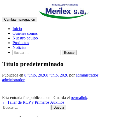
Cambiar navegación
Ir
Inicio
al
Quienes somos
contenido
Nuestro equipo
Productos
Noticias
Buscar:
Título predeterminado
Publicada en
8 junio, 2026
8 junio, 2026
por
administrador
administrador
Esta entrada fue publicada en . Guarda el
permalink
.
Navegación
←
Taller de RCP y Primeros Auxilios
Buscar:
de