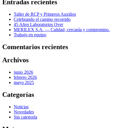
entradas
Entradas recientes
Taller de RCP y Primeros Auxilios
Celebrando el camino recorrido
45 Años Laboratorios Over
MERILEX S.A. — Calidad, cercanía y compromiso.
Trabajo en equipo
Comentarios recientes
Archivos
junio 2026
febrero 2026
mayo 2025
Categorías
Noticias
Novedades
Sin categoría